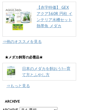
【赤字特価】 GEX
アクア360R 円柱 イ
ンテリア水槽セット
熱帯魚 メダカ
⇒他のオススメを見る
★メダカ飼育の必需品★
日本のメダカを飼おう!―育
て方とふやし方
⇒もっと見る
ARCHIVE
ARCHIVE