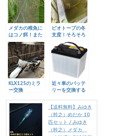
す！
メダカの稚魚に
ビオトープの冬
はコノ餌！また
支度！そろそろ
稚魚が産まれま
始めましょう
した！
か！
KLX125のミラ
近々車のバッテ
ー交換
リーを交換する
ことになります
【送料無料】みゆき
（幹之）めだか 10
匹セット / みゆき
（幹之）メダカ