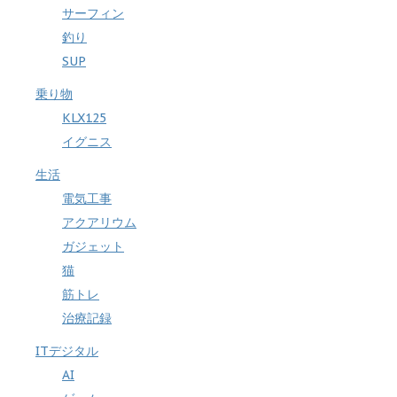
サーフィン
釣り
SUP
乗り物
KLX125
イグニス
生活
電気工事
アクアリウム
ガジェット
猫
筋トレ
治療記録
ITデジタル
AI