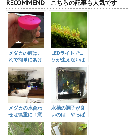
RECOMMEND こちらの記事も人気です
メダカの餌はこ
LEDライトでコ
れで簡単にあげ
ケが生えないは
られます！便利
噓？！クリア
グッズの紹介
LED６００で実
際に試してみ
た！
メダカの水合わ
水槽の調子が良
せは慎重に！意
いのは、やっぱ
外と弱いので
りろ過を見直し
す！(再掲載)
たおかげ？改善
方法を教えま