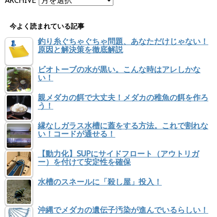
今よく読まれている記事
釣り糸ぐちゃぐちゃ問題、あなただけじゃない！
原因と解決策を徹底解説
ビオトーブの水が黒い。こんな時はアレしかな
い！
親メダカの餌で大丈夫！メダカの稚魚の餌を作ろ
う！
縁なしガラス水槽に蓋をする方法。これで割れな
い！コードが通せる！
【動力化】SUPにサイドフロート（アウトリガ
ー）を付けて安定性を確保
水槽のスネールに「殺し屋」投入！
沖縄でメダカの遺伝子汚染が進んでいるらしい！