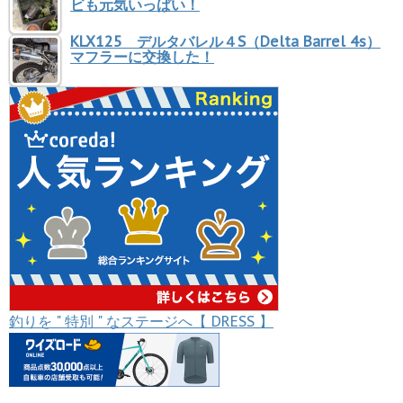
ビも元気いっぱい！
KLX125 デルタバレル４S（Delta Barrel 4s）
マフラーに交換した！
釣りを " 特別 " なステージへ【 DRESS 】