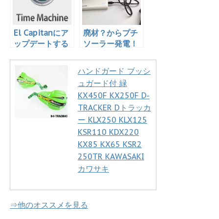
El Capitanにア
廃材？からプチ
ップデートする
ソーラー発電！
前にはバックア
お手軽窓ぎわ発
ップを必ず取ろ
電！
ハンドガード ブッシ
う！
ュガード付 緑
KX450F KX250F D-
TRACKER Dトラッカ
ー KLX250 KLX125
KSR110 KDX220
KX85 KX65 KSR2
250TR KAWASAKI
カワサキ
⇒他のオススメを見る