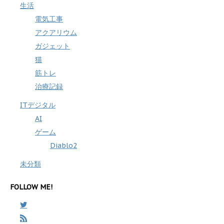
生活
電気工事
アクアリウム
ガジェット
猫
筋トレ
治療記録
ITデジタル
AI
ゲーム
Diablo2
未分類
FOLLOW ME!