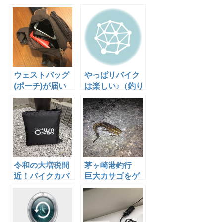
た！
旅 その１ 茅
ヶ崎〜箱根湯本
で足湯！
2017.05.27
ウェストバッグ
やっぱりバイク
(ポーチ)が届い
は楽しい♪（釣り
た！開封レビュ
のこと、追記あ
ー！
り）
令和の大増税間
茅ヶ崎港釣行
近！バイクカバ
巨大カサゴをゲ
ーを新調！
ット！ 2015年
10月31日