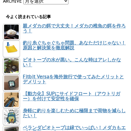
ARCHIVE
今よく読まれている記事
親メダカの餌で大丈夫！メダカの稚魚の餌を作ろ
う！
釣り糸ぐちゃぐちゃ問題、あなただけじゃない！
原因と解決策を徹底解説
ビオトーブの水が黒い。こんな時はアレしかな
い！
Fitbit Versaを海外旅行で使ってみたメリットと
デメリット
【動力化】SUPにサイドフロート（アウトリガ
ー）を付けて安定性を確保
身軽に釣りを楽しむために極限まで荷物を減らし
たい！
ベランダビオトープは緑でいっぱい！メダカもエ