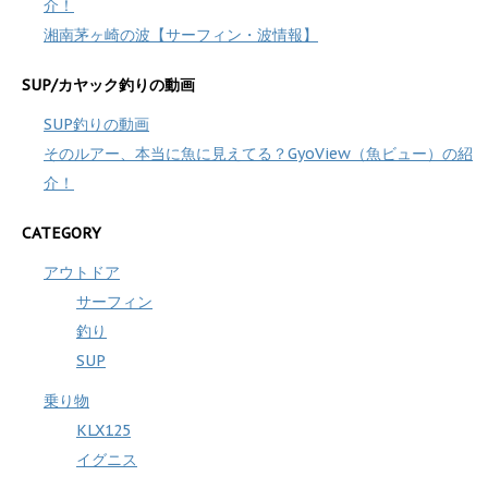
介！
湘南茅ヶ崎の波【サーフィン・波情報】
SUP/カヤック釣りの動画
SUP釣りの動画
そのルアー、本当に魚に見えてる？GyoView（魚ビュー）の紹
介！
CATEGORY
アウトドア
サーフィン
釣り
SUP
乗り物
KLX125
イグニス