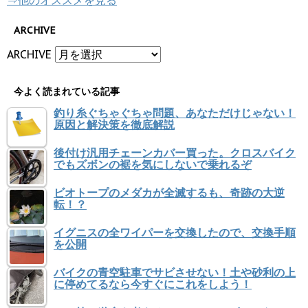
ARCHIVE
ARCHIVE
今よく読まれている記事
釣り糸ぐちゃぐちゃ問題、あなただけじゃない！
原因と解決策を徹底解説
後付け汎用チェーンカバー買った。クロスバイク
でもズボンの裾を気にしないで乗れるぞ
ビオトープのメダカが全滅するも、奇跡の大逆
転！？
イグニスの全ワイパーを交換したので、交換手順
を公開
バイクの青空駐車でサビさせない！土や砂利の上
に停めてるなら今すぐにこれをしよう！