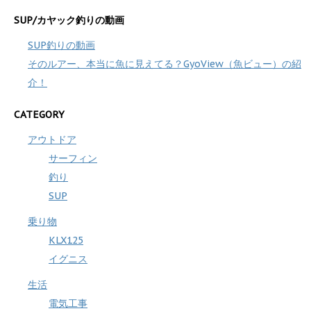
SUP/カヤック釣りの動画
SUP釣りの動画
そのルアー、本当に魚に見えてる？GyoView（魚ビュー）の紹
介！
CATEGORY
アウトドア
サーフィン
釣り
SUP
乗り物
KLX125
イグニス
生活
電気工事