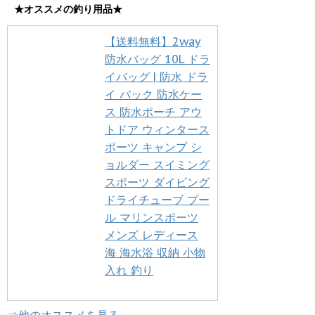
★オススメの釣り用品★
【送料無料】2way
防水バッグ 10L ドラ
イバッグ | 防水 ドラ
イ バック 防水ケー
ス 防水ポーチ アウ
トドア ウィンタース
ポーツ キャンプ シ
ョルダー スイミング
スポーツ ダイビング
ドライチューブ プー
ル マリンスポーツ
メンズ レディース
海 海水浴 収納 小物
入れ 釣り
⇒他のオススメを見る