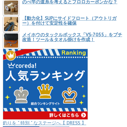
のべ竿の道糸を考えるとフロロカーボンかな？
【動力化】SUPにサイドフロート（アウトリガ
ー）を付けて安定性を確保
メイホウのタックルボックス「VS-7055」をプチ
改造！ツール＆タオル掛けを作成！
釣りを " 特別 " なステージへ【 DRESS 】