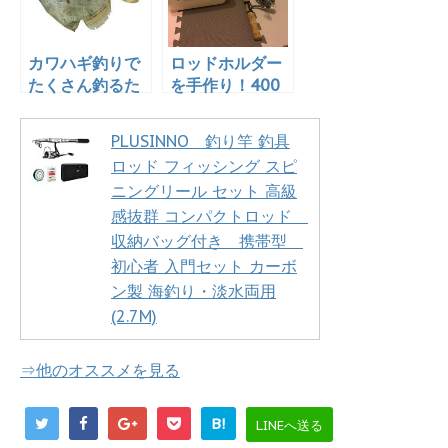
カワハギ釣りで
ロッドホルダー
たくさん釣るた
を手作り！400
めにやっておき
円でお釣りがく
たいこと！
るぞ！
PLUSINNO 釣り竿 釣具
ロッド フィッシング スピ
ニングリール セット 高級
感抜群 コンパクトロッド
収納バッグ付き 携帯型
初心者 入門セット カーボ
ン製 海釣り・淡水両用
(2.7M)
⇒他のオススメを見る
B!
LINEへ送る