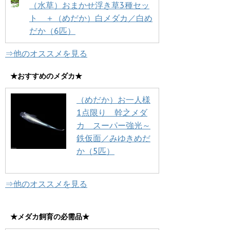
（水草）おまかせ浮き草3種セッ
ト ＋（めだか）白メダカ／白め
だか（6匹）
⇒他のオススメを見る
★おすすめのメダカ★
（めだか）お一人様
1点限り 幹之メダ
カ スーパー強光～
鉄仮面／みゆきめだ
か（5匹）
⇒他のオススメを見る
★メダカ飼育の必需品★