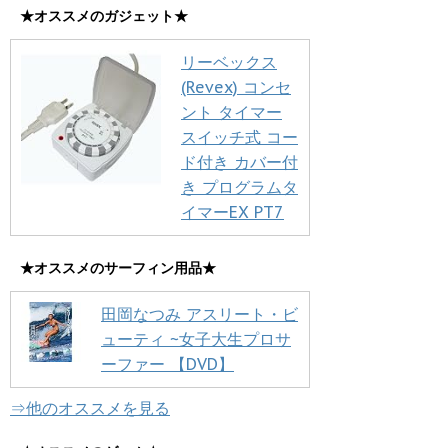
★オススメのガジェット★
リーベックス
(Revex) コンセ
ント タイマー
スイッチ式 コー
ド付き カバー付
き プログラムタ
イマーEX PT7
★オススメのサーフィン用品★
田岡なつみ アスリート・ビ
ューティ ~女子大生プロサ
ーファー 【DVD】
⇒他のオススメを見る