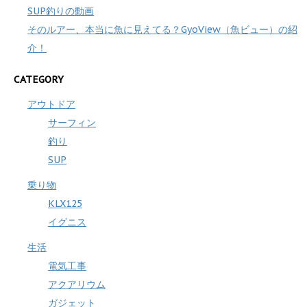
SUP釣りの動画
そのルアー、本当に魚に見えてる？GyoView（魚ビュー）の紹
介！
CATEGORY
アウトドア
サーフィン
釣り
SUP
乗り物
KLX125
イグニス
生活
電気工事
アクアリウム
ガジェット