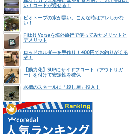
縁なしガラス水槽に蓋をする方法。これで割れな
い！コードが通せる！
ビオトーブの水が黒い。こんな時はアレしかな
い！
Fitbit Versaを海外旅行で使ってみたメリットと
デメリット
ロッドホルダーを手作り！400円でお釣りがくる
ぞ！
【動力化】SUPにサイドフロート（アウトリガ
ー）を付けて安定性を確保
水槽のスネールに「殺し屋」投入！