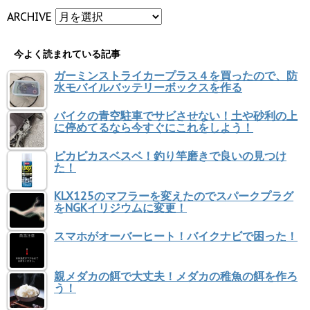
ARCHIVE
今よく読まれている記事
ガーミンストライカープラス４を買ったので、防
水モバイルバッテリーボックスを作る
バイクの青空駐車でサビさせない！土や砂利の上
に停めてるなら今すぐにこれをしよう！
ピカピカスベスベ！釣り竿磨きで良いの見つけ
た！
KLX125のマフラーを変えたのでスパークプラグ
をNGKイリジウムに変更！
スマホがオーバーヒート！バイクナビで困った！
親メダカの餌で大丈夫！メダカの稚魚の餌を作ろ
う！