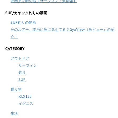
湘南茅ヶ崎の波【サーフィン・波情報】
SUP/カヤック釣りの動画
SUP釣りの動画
そのルアー、本当に魚に見えてる？GyoView（魚ビュー）の紹
介！
CATEGORY
アウトドア
サーフィン
釣り
SUP
乗り物
KLX125
イグニス
生活