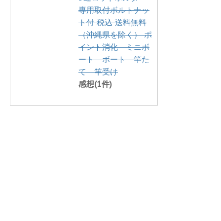
専用取付ボルトナッ
ト付 税込 送料無料
（沖縄県を除く） ポ
イント消化 ミニボ
ート ボート 竿た
て 竿受け
感想(1件)