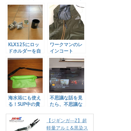
いた！なにこ
釣りに行こう
れ！渋い！
か、と思った話
KLX125にロッ
ワークマンのレ
ドホルダーを自
インコート
作してみる
「R013 2.5レイ
ヤーハードシェ
ルジャケット」
を買った！
海水浴にも使え
不思議な話を見
る！SUP中の貴
たら、不思議な
重品管理
ことが起こった
話
【ジギンガ―Z】超
軽量アルミ&黒染ス