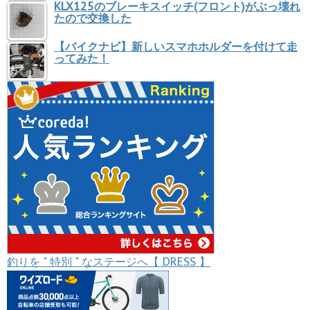
KLX125のブレーキスイッチ(フロント)がぶっ壊れ
たので交換した
【バイクナビ】新しいスマホホルダーを付けて走
ってみた！
釣りを " 特別 " なステージへ【 DRESS 】