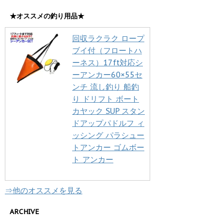
★オススメの釣り用品★
回収ラクラク ロープ
ブイ付（フロートハ
ーネス）17ft対応シ
ーアンカー60×55セ
ンチ 流し釣り 船釣
り ドリフト ボート
カヤック SUP スタン
ドアップパドルフ ィ
ッシング パラシュー
トアンカー ゴムボー
ト アンカー
⇒他のオススメを見る
ARCHIVE