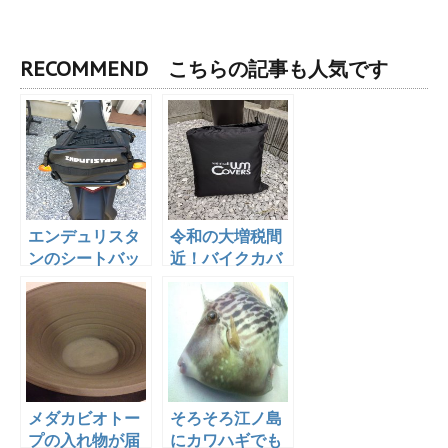
RECOMMEND こちらの記事も人気です
エンデュリスタ
令和の大増税間
ンのシートバッ
近！バイクカバ
グは最高！最
ーを新調！
強！
メダカビオトー
そろそろ江ノ島
プの入れ物が届
にカワハギでも