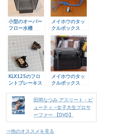
小型のオーバー
メイホウのタッ
フロー水槽
クルボックス
「GEX グラステ
「VS-7055」を
リア アグス ブ
プチ改造！ツー
ラック OF-
ル＆タオル掛け
230」を買っ
を作成！
た！
KLX125のフロ
メイホウのタッ
ントブレーキス
クルボックス
イッチを分解し
「VS-7055」を
てみた
買った！カスタ
田岡なつみ アスリート・ビ
マイズもした
ューティ ~女子大生プロサ
ぞ！
ーファー 【DVD】
⇒他のオススメを見る