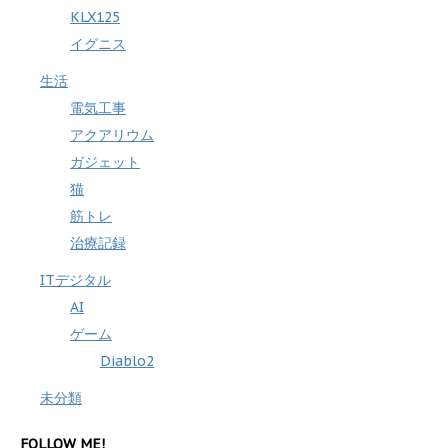
KLX125
イグニス
生活
電気工事
アクアリウム
ガジェット
猫
筋トレ
治療記録
ITデジタル
AI
ゲーム
Diablo2
未分類
FOLLOW ME!