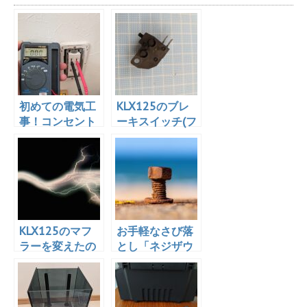
初めての電気工
KLX125のブレ
事！コンセント
ーキスイッチ(フ
を2口から3口に
ロント)がぶっ壊
変更！作業時間
れたので交換し
は10分
た
KLX125のマフ
お手軽なさび落
ラーを変えたの
とし「ネジザウ
でスパークプラ
ルスリキッド 錆
グをNGKイリジ
取り剤 泡タイ
ウムに変更！
プ」を使ってみ
た！