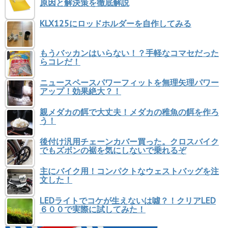
原因と解決策を徹底解説
KLX125にロッドホルダーを自作してみる
もうバッカンはいらない！？手軽なコマセだった
らコレだ！
ニュースペースパワーフィットを無理矢理パワー
アップ！効果絶大？！
親メダカの餌で大丈夫！メダカの稚魚の餌を作ろ
う！
後付け汎用チェーンカバー買った。クロスバイク
でもズボンの裾を気にしないで乗れるぞ
主にバイク用！コンパクトなウェストバッグを注
文した！
LEDライトでコケが生えないは噓？！クリアLED
６００で実際に試してみた！