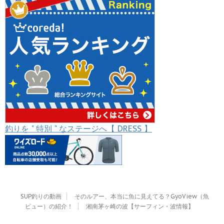
釣りを " 特別 " なステージへ【 DRESS 】
SUP釣りの動画
そのルアー、本当に魚に見えてる？GyoView（魚
ビュー）の紹介！
湘南茅ヶ崎の波【サーフィン・波情報】