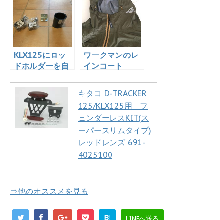
で黒たまご？
2017.05.27
KLX125にロッ
ワークマンのレ
ドホルダーを自
インコート
作してみる
「R013 2.5レイ
ヤーハードシェ
キタコ D-TRACKER
ルジャケット」
125/KLX125用 フ
を買った！
ェンダーレスKIT(ス
ーパースリムタイプ)
レッドレンズ 691-
4025100
⇒他のオススメを見る
B!
LINEへ送る