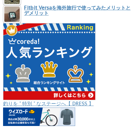
Fitbit Versaを海外旅行で使ってみたメリットと
デメリット
釣りを " 特別 " なステージへ【 DRESS 】