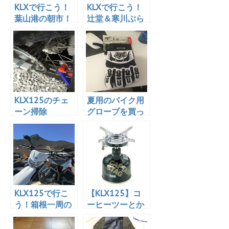
KLXで行こう！
KLXで行こう！
葉山港の朝市！
辻堂＆寒川ぶら
りプチツー
KLX125のチェ
夏用のバイク用
ーン掃除
グローブを買っ
た！けど・・・
KLX125で行こ
【KLX125】コ
う！箱根一周の
ーヒーツーとか
旅 その2 箱
ラーツーとかし
根湯本〜大湧谷
たいのだよ