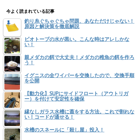
今よく読まれている記事
釣り糸ぐちゃぐちゃ問題、あなただけじゃない！
原因と解決策を徹底解説
ビオトーブの水が黒い。こんな時はアレしかな
い！
親メダカの餌で大丈夫！メダカの稚魚の餌を作ろ
う！
イグニスの全ワイパーを交換したので、交換手順
を公開
【動力化】SUPにサイドフロート（アウトリガ
ー）を付けて安定性を確保
縁なしガラス水槽に蓋をする方法。これで割れな
い！コードが通せる！
水槽のスネールに「殺し屋」投入！