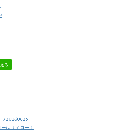
～
だ
へ送る
0160625
コーはサイコー！