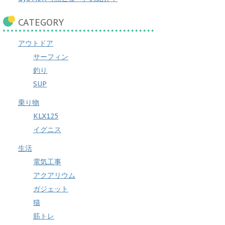
CATEGORY
アウトドア
サーフィン
釣り
SUP
乗り物
KLX125
イグニス
生活
電気工事
アクアリウム
ガジェット
猫
筋トレ