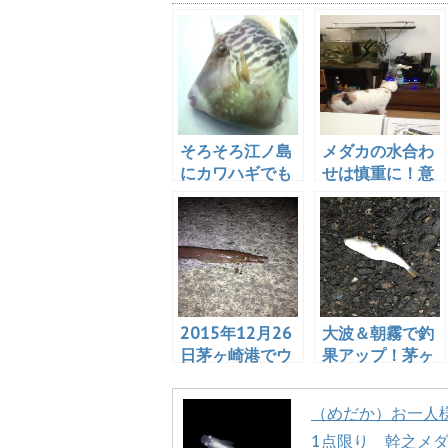
そろそろ江ノ島
メダカの水合わ
にカワハギでも
せは慎重に！意
釣りに行こう
外と弱いので
か、と思った話
す！(再掲載)
2015年12月26
大波＆朝霧で釣
日茅ヶ崎港でウ
果アップ！茅ヶ
ネウネ系の魚を
崎のメジナ釣
ゲット！何じゃ
り 2016.11.20
（めだか）お一人
これ？
1点限り 幹之メ