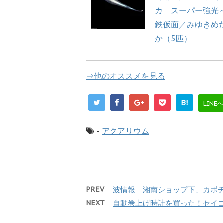
カ スーパー強光
鉄仮面／みゆきめ
か（5匹）
⇒他のオススメを見る
B!
LINE
-
アクアリウム
PREV
波情報 湘南ショップ下、カボチャ2
NEXT
自動巻上げ時計を買った！セイ