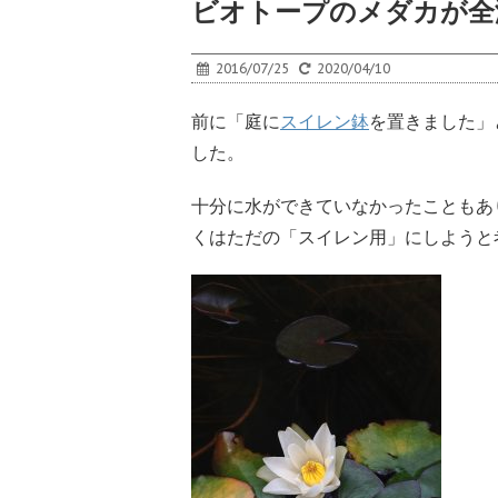
ビオトープのメダカが全
2016/07/25
2020/04/10
前に「庭に
スイレン鉢
を置きました」
した。
十分に水ができていなかったこともあ
くはただの「スイレン用」にしようと