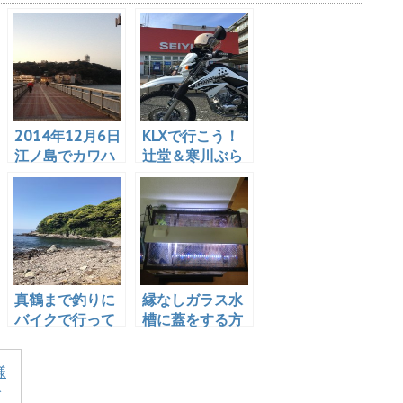
2014年12月6日
KLXで行こう！
江ノ島でカワハ
辻堂＆寒川ぶら
ギ釣り 極寒地
りプチツー
獄
真鶴まで釣りに
縁なしガラス水
バイクで行って
槽に蓋をする方
きた！
法。これで割れ
ない！コードが
様
通せる！
ダ