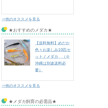
⇒他のオススメを見る
★おすすめのメダカ★
【送料無料】めだか
色々お楽しみ10匹セ
ット / メダカ （※
沖縄は別途送料必
要）
⇒他のオススメを見る
★メダカ飼育の必需品★