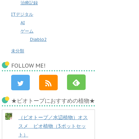
治療記録
ITデジタル
AI
ゲーム
Diablo2
未分類
FOLLOW ME!
★ビオトープにおすすめの植物★
（ビオトープ／水辺植物）オス
スメ ビオ植物（3ポットセッ
ト）