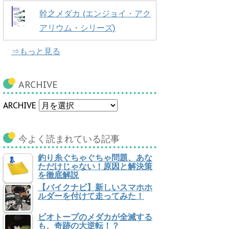
幹之メダカ (エンジョイ・アク
アリウム・シリーズ)
⇒もっと見る
ARCHIVE
ARCHIVE
今よく読まれている記事
釣り糸ぐちゃぐちゃ問題、あな
ただけじゃない！原因と解決策
を徹底解説
【バイクナビ】新しいスマホホ
ルダーを付けて走ってみた！
ビオトープのメダカが全滅する
も、奇跡の大逆転！？