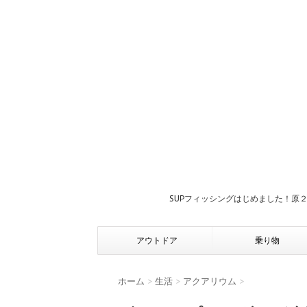
SUPフィッシングはじめました！原
アウトドア
乗り物
ホーム
>
生活
>
アクアリウム
>