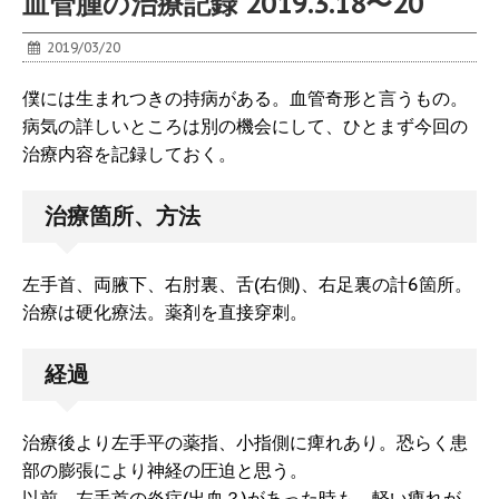
血管腫の治療記録 2019.3.18〜20
2019/03/20
僕には生まれつきの持病がある。血管奇形と言うもの。
病気の詳しいところは別の機会にして、ひとまず今回の
治療内容を記録しておく。
治療箇所、方法
左手首、両腋下、右肘裏、舌(右側)、右足裏の計6箇所。
治療は硬化療法。薬剤を直接穿刺。
経過
治療後より左手平の薬指、小指側に痺れあり。恐らく患
部の膨張により神経の圧迫と思う。
以前、左手首の炎症(出血？)があった時も、軽い痺れが