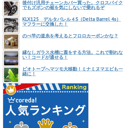
後付け汎用チェーンカバー買った。クロスバイク
でもズボンの裾を気にしないで乗れるぞ
KLX125 デルタバレル４S（Delta Barrel 4s）
マフラーに交換した！
のべ竿の道糸を考えるとフロロカーボンかな？
縁なしガラス水槽に蓋をする方法。これで割れな
い！コードが通せる！
ビオトープへマツモ大移動！ミナミヌマエビも一
緒に！