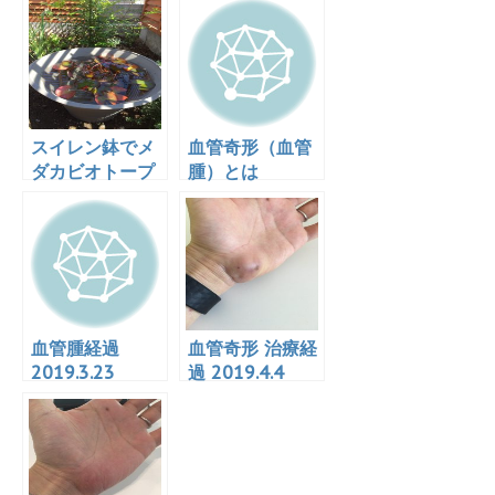
スイレン鉢でメ
血管奇形（血管
ダカビオトープ
腫）とは
初めました！
血管腫経過
血管奇形 治療経
2019.3.23
過 2019.4.4