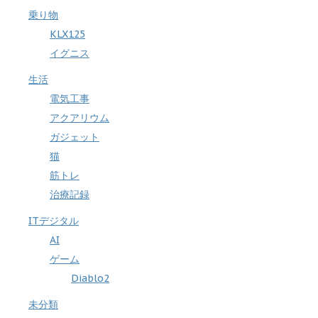
乗り物
KLX125
イグニス
生活
電気工事
アクアリウム
ガジェット
猫
筋トレ
治療記録
ITデジタル
AI
ゲーム
Diablo2
未分類