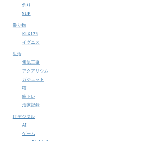
釣り
SUP
乗り物
KLX125
イグニス
生活
電気工事
アクアリウム
ガジェット
猫
筋トレ
治療記録
ITデジタル
AI
ゲーム