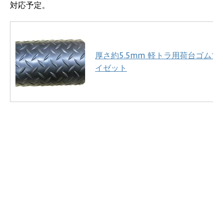
対応予定。
厚さ約5.5mm 軽トラ用荷台ゴムマ
イゼット