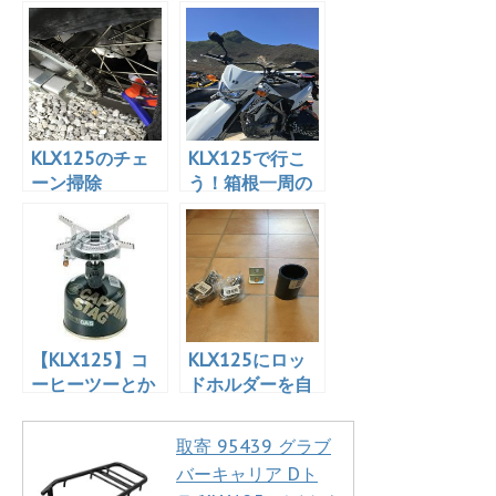
りプチツー
KLX125のチェ
KLX125で行こ
ーン掃除
う！箱根一周の
旅 その2 箱
根湯本〜大湧谷
で黒たまご？
2017.05.27
【KLX125】コ
KLX125にロッ
ーヒーツーとか
ドホルダーを自
ラーツーとかし
作してみる
たいのだよ
取寄 95439 グラブ
バーキャリア Dト