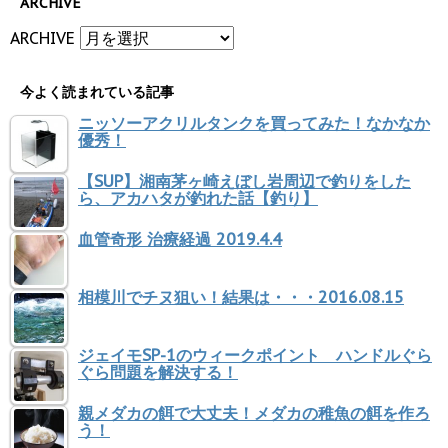
ARCHIVE
ARCHIVE
今よく読まれている記事
ニッソーアクリルタンクを買ってみた！なかなか
優秀！
【SUP】湘南茅ヶ崎えぼし岩周辺で釣りをした
ら、アカハタが釣れた話【釣り】
血管奇形 治療経過 2019.4.4
相模川でチヌ狙い！結果は・・・2016.08.15
ジェイモSP-1のウィークポイント ハンドルぐら
ぐら問題を解決する！
親メダカの餌で大丈夫！メダカの稚魚の餌を作ろ
う！