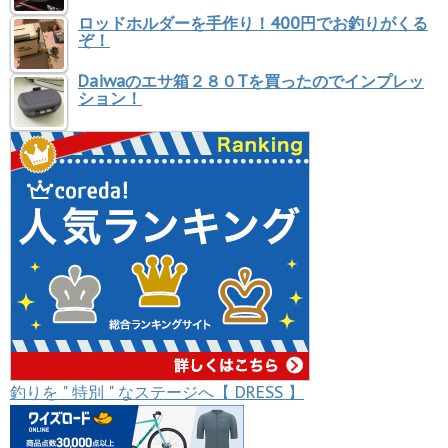
ロッドホルダーを手作り！400円でお釣りがくる
ぞ！
Daiwaのエサ箱２８０Tを買ったのでインプレッ
ション！
釣りを " 特別 " なステージへ【 DRESS 】