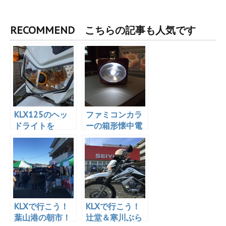
RECOMMEND こちらの記事も人気です
KLX125のヘッ
ファミコンカラ
ドライトを
ーの箱形懐中電
LED「StreetCat
灯をLED化し
」にポン付け変
た！明るい！
更！まるでカラ
コンを入れたよ
うな妖しい目つ
きに！
KLXで行こう！
KLXで行こう！
葉山港の朝市！
辻堂＆寒川ぶら