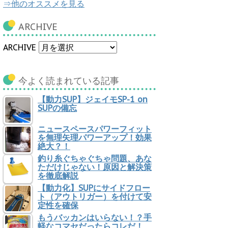
⇒他のオススメを見る
ARCHIVE
ARCHIVE
今よく読まれている記事
【動力SUP】ジェイモSP-1 on
SUPの備忘
ニュースペースパワーフィット
を無理矢理パワーアップ！効果
絶大？！
釣り糸ぐちゃぐちゃ問題、あな
ただけじゃない！原因と解決策
を徹底解説
【動力化】SUPにサイドフロー
ト（アウトリガー）を付けて安
定性を確保
もうバッカンはいらない！？手
軽なコマセだったらコレだ！