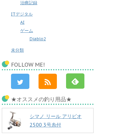
治療記録
ITデジタル
AI
ゲーム
Diablo2
未分類
FOLLOW ME!
★オススメの釣り用品★
シマノ リール アリビオ
2500 3号糸付