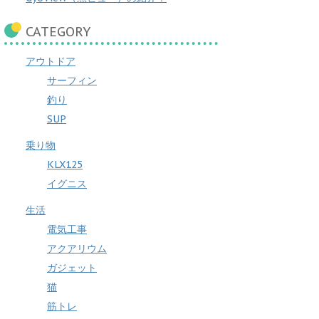
CATEGORY
アウトドア
サーフィン
釣り
SUP
乗り物
KLX125
イグニス
生活
電気工事
アクアリウム
ガジェット
猫
筋トレ