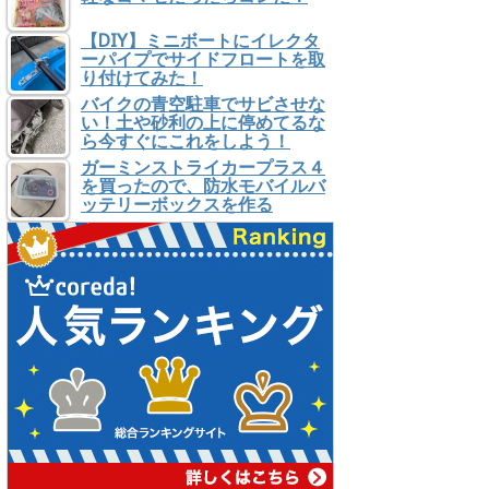
【DIY】ミニボートにイレクタ
ーパイプでサイドフロートを取
り付けてみた！
バイクの青空駐車でサビさせな
い！土や砂利の上に停めてるな
ら今すぐにこれをしよう！
ガーミンストライカープラス４
を買ったので、防水モバイルバ
ッテリーボックスを作る