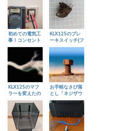
初めての電気工
KLX125のブレ
事！コンセント
ーキスイッチ(フ
を2口から3口に
ロント)がぶっ壊
変更！作業時間
れたので交換し
は10分
た
KLX125のマフ
お手軽なさび落
ラーを変えたの
とし「ネジザウ
でスパークプラ
ルスリキッド 錆
グをNGKイリジ
取り剤 泡タイ
ウムに変更！
プ」を使ってみ
た！