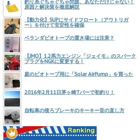
釣り糸ぐちゃぐちゃ問題、あなただけじゃない！
原因と解決策を徹底解説
【動力化】SUPにサイドフロート（アウトリガ
ー）を付けて安定性を確保
ベランダビオトープの置き場には注意？
【JMO】1.2馬力エンジン「ジェイモ」のスパーク
プラグをNGKに変更する！
庭のビオトープ用に「Solar AirPump」を買った
2016年2月11日茅ヶ崎Tバーで初釣り！
自転車の後ろブレーキのキーキー音の直し方