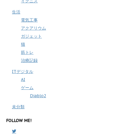
イグニス
生活
電気工事
アクアリウム
ガジェット
猫
筋トレ
治療記録
ITデジタル
AI
ゲーム
Diablo2
未分類
FOLLOW ME!