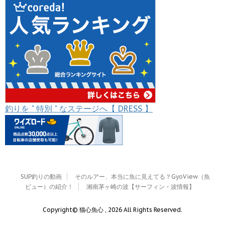
釣りを " 特別 " なステージへ【 DRESS 】
SUP釣りの動画
そのルアー、本当に魚に見えてる？GyoView（魚
ビュー）の紹介！
湘南茅ヶ崎の波【サーフィン・波情報】
Copyright© 猫心魚心 , 2026 All Rights Reserved.