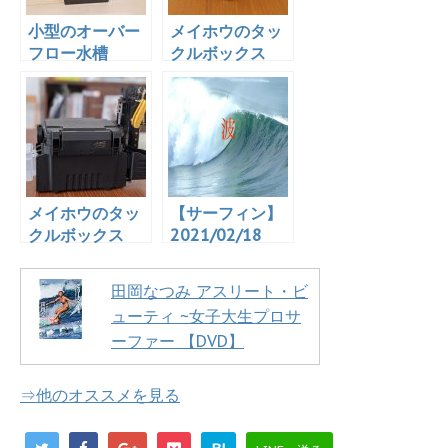
小型のオーバー
メイホウのタッ
フロー水槽
クルボックス
「GEX グラステ
「VS-7055」を
リア アグス ブ
プチ改造！ツー
ラック OF-
ル＆タオル掛け
230」を買っ
を作成！
た！
メイホウのタッ
【サーフィン】
クルボックス
2021/02/18
「VS-7055」を
8:15 湘南茅ヶ崎
買った！カスタ
西浜の波の様子
田岡なつみ アスリート・ビ
マイズもした
【波情報】
ューティ ~女子大生プロサ
ぞ！
ーファー 【DVD】
⇒他のオススメを見る