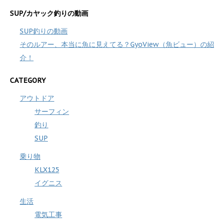
SUP/カヤック釣りの動画
SUP釣りの動画
そのルアー、本当に魚に見えてる？GyoView（魚ビュー）の紹
介！
CATEGORY
アウトドア
サーフィン
釣り
SUP
乗り物
KLX125
イグニス
生活
電気工事