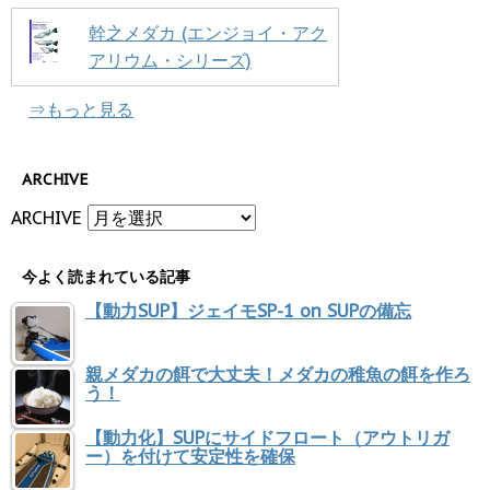
幹之メダカ (エンジョイ・アク
アリウム・シリーズ)
⇒もっと見る
ARCHIVE
ARCHIVE
今よく読まれている記事
【動力SUP】ジェイモSP-1 on SUPの備忘
親メダカの餌で大丈夫！メダカの稚魚の餌を作ろ
う！
【動力化】SUPにサイドフロート（アウトリガ
ー）を付けて安定性を確保