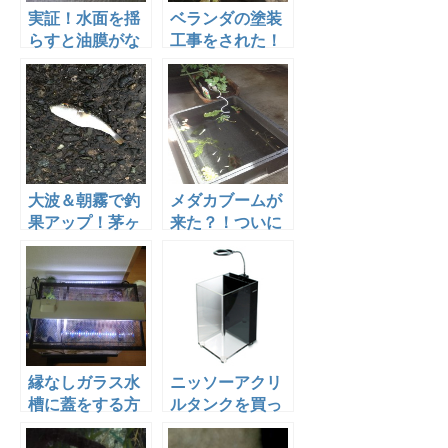
実証！水面を揺
ベランダの塗装
らすと油膜がな
工事をされた！
くなるのは本当
ビオトープは無
だった！
事か？？
大波＆朝霧で釣
メダカブームが
果アップ！茅ヶ
来た？！ついに
崎のメジナ釣
我が家にもベラ
り 2016.11.20
ンダビオトープ
が出現！
縁なしガラス水
ニッソーアクリ
槽に蓋をする方
ルタンクを買っ
法。これで割れ
てみた！なかな