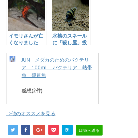
ない！コードが
か優秀！
通せる！
イモリさんが亡
水槽のスネール
くなりました
に「殺し屋」投
入！
JUN メダカのためのバクテリ
ア 100mL バクテリア 熱帯
魚 観賞魚
感想(2件)
⇒他のオススメを見る
B!
LINEへ送る