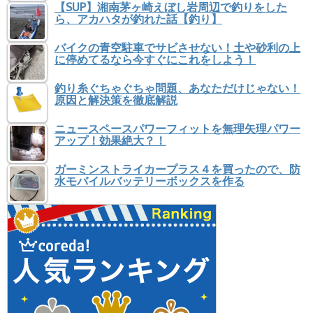
【SUP】湘南茅ヶ崎えぼし岩周辺で釣りをした
ら、アカハタが釣れた話【釣り】
バイクの青空駐車でサビさせない！土や砂利の上
に停めてるなら今すぐにこれをしよう！
釣り糸ぐちゃぐちゃ問題、あなただけじゃない！
原因と解決策を徹底解説
ニュースペースパワーフィットを無理矢理パワー
アップ！効果絶大？！
ガーミンストライカープラス４を買ったので、防
水モバイルバッテリーボックスを作る