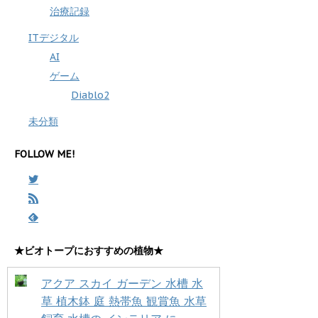
治療記録
ITデジタル
AI
ゲーム
Diablo2
未分類
FOLLOW ME!
★ビオトープにおすすめの植物★
アクア スカイ ガーデン 水槽 水
草 植木鉢 庭 熱帯魚 観賞魚 水草