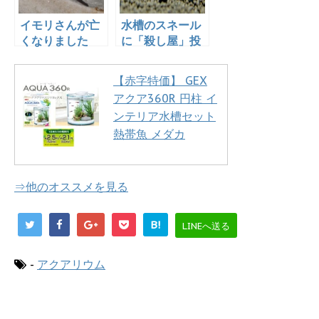
イモリさんが亡
水槽のスネール
くなりました
に「殺し屋」投
入！
【赤字特価】 GEX
アクア360R 円柱 イ
ンテリア水槽セット
熱帯魚 メダカ
⇒他のオススメを見る
B!
LINEへ送る
-
アクアリウム