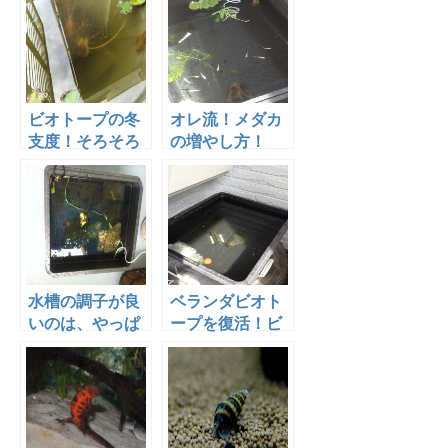
た！
は？あなたの知
らない世
界・・・
ビオトープの冬
オレ流！メダカ
支度！そろそろ
の増やし方！
始めましょう
か！
水槽の調子が良
ベランダビオト
いのは、やっぱ
ープを復活！ビ
りろ過を見直し
オトープ再立ち
たおかげ？改善
上げ！
方法を教えま
す！