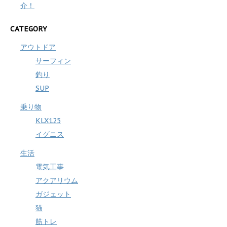
介！
CATEGORY
アウトドア
サーフィン
釣り
SUP
乗り物
KLX125
イグニス
生活
電気工事
アクアリウム
ガジェット
猫
筋トレ