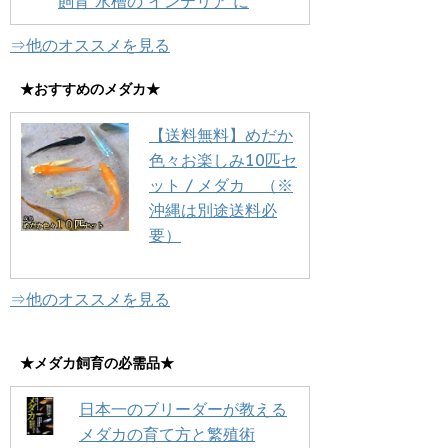
飼育 水槽の インテリア に
⇒他のオススメを見る
★おすすめのメダカ★
【送料無料】めだか
色々お楽しみ10匹セ
ット / メダカ （※
沖縄は別途送料必
要）
⇒他のオススメを見る
★メダカ飼育の必需品★
日本一のブリーダーが教える
メダカの育て方と繁殖術