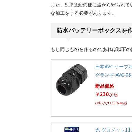
また、SUPは船の様に波から守られ
な加工をする必要があります。
防水バッテリーボックスを
もし同じものを作るのであれば以下の
日本AVC ケーブ
グランド AVC-05
新品価格
￥230
から
(2022/7/11 10:36時点)
光 グロメット11