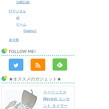
治療記録
ITデジタル
AI
ゲーム
Diablo2
未分類
FOLLOW ME!
★オススメのガジェット★
リーベックス
(Revex) コンセ
ント タイマー