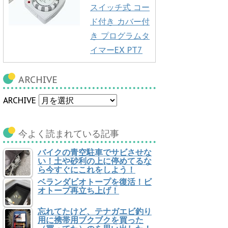
スイッチ式 コー
ド付き カバー付
き プログラムタ
イマーEX PT7
ARCHIVE
ARCHIVE
今よく読まれている記事
バイクの青空駐車でサビさせな
い！土や砂利の上に停めてるな
ら今すぐにこれをしよう！
ベランダビオトープを復活！ビ
オトープ再立ち上げ！
忘れてたけど、テナガエビ釣り
用に携帯用ブクブクを買った