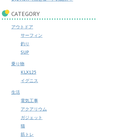
CATEGORY
アウトドア
サーフィン
釣り
SUP
乗り物
KLX125
イグニス
生活
電気工事
アクアリウム
ガジェット
猫
筋トレ