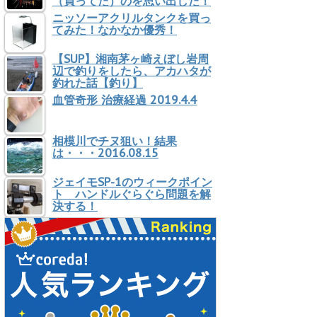
（買ってた）のを思い出した！
ニッソーアクリルタンクを買っ
てみた！なかなか優秀！
【SUP】湘南茅ヶ崎えぼし岩周
辺で釣りをしたら、アカハタが
釣れた話【釣り】
血管奇形 治療経過 2019.4.4
相模川でチヌ狙い！結果
は・・・2016.08.15
ジェイモSP-1のウィークポイン
ト ハンドルぐらぐら問題を解
決する！