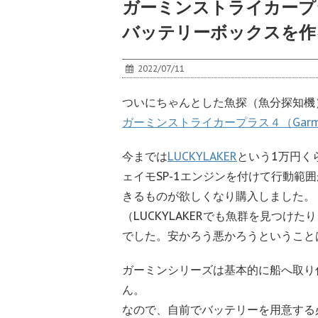
ガーミンストライカープ
バッテリーボックスを作
2022/07/11
ついにちゃんとした魚探（魚分探知機
ガーミンストライカープラス４（Garmin ‎S
今までは
LUCKYLAKER
という1万円く
ェイモSP-1エンジンを付けて行動範
きるものが欲しくなり購入しました。
（LUCKYLAKERでも魚群を見つ
でした。安かろう悪かろうということ
ガーミンシリーズは基本的に船へ取り
ん。
なので、自前でバッテリーを用意する