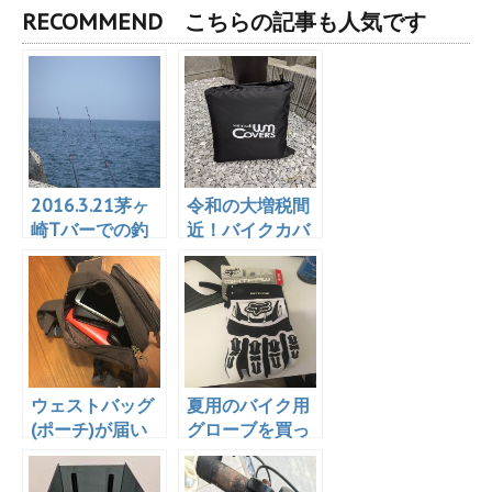
RECOMMEND こちらの記事も人気です
2016.3.21茅ヶ
令和の大増税間
崎Tバーでの釣
近！バイクカバ
り反省会
ーを新調！
ウェストバッグ
夏用のバイク用
(ポーチ)が届い
グローブを買っ
た！開封レビュ
た！けど・・・
ー！