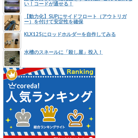
い！コードが通せる！
【動力化】SUPにサイドフロート（アウトリガ
ー）を付けて安定性を確保
KLX125にロッドホルダーを自作してみる
水槽のスネールに「殺し屋」投入！