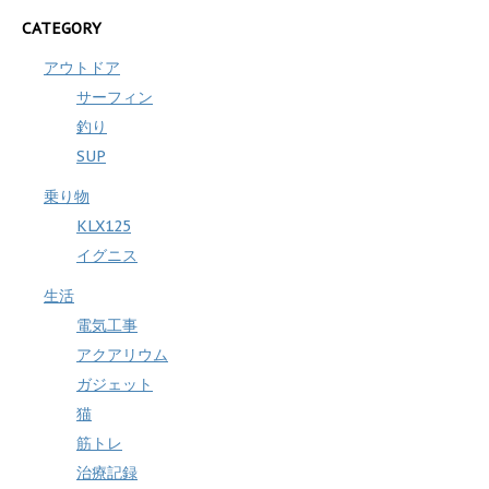
CATEGORY
アウトドア
サーフィン
釣り
SUP
乗り物
KLX125
イグニス
生活
電気工事
アクアリウム
ガジェット
猫
筋トレ
治療記録