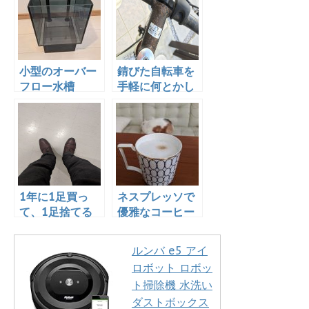
小型のオーバー
錆びた自転車を
フロー水槽
手軽に何とかし
「GEX グラステ
てみた！
リア アグス ブ
ラック OF-
230」を買っ
た！
1年に1足買っ
ネスプレッソで
て、1足捨てる
優雅なコーヒー
生活
生活始めました
ルンバ e5 アイ
ロボット ロボッ
ト掃除機 水洗い
ダストボックス