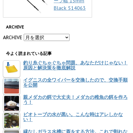
ープ幅 15mm
Black 514063
ARCHIVE
ARCHIVE
今よく読まれている記事
釣り糸ぐちゃぐちゃ問題、あなただけじゃない！
原因と解決策を徹底解説
イグニスの全ワイパーを交換したので、交換手順
を公開
親メダカの餌で大丈夫！メダカの稚魚の餌を作ろ
う！
ビオトーブの水が黒い。こんな時はアレしかな
い！
縁なしガラス水槽に蓋をする方法。これで割れな