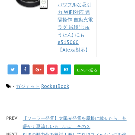
パワフルな吸引
力 WiFi対応 遠
隔操作 自動充電
ラグ 絨毯(じゅ
うたん) にも
e515060
【Alexa対応】
B!
LINEへ送る
-
ガジェット
RocketBook
PREV
【ソーラー発電】太陽光発電を屋根に載せたら、冬
暖かく夏涼しいらしいよ その３
NEXT
SUPの動力化を検討！楽してSUPフィッシングを楽