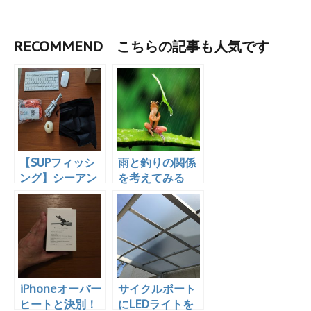
RECOMMEND こちらの記事も人気です
【SUPフィッシ
雨と釣りの関係
ング】シーアン
を考えてみる
カーを買った！
iPhoneオーバー
サイクルポート
ヒートと決別！
にLEDライトを