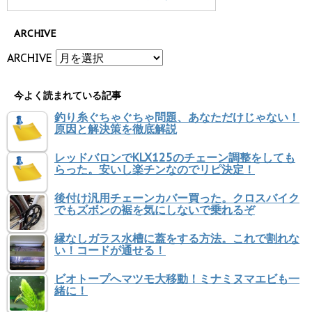
ARCHIVE
ARCHIVE
今よく読まれている記事
釣り糸ぐちゃぐちゃ問題、あなただけじゃない！
原因と解決策を徹底解説
レッドバロンでKLX125のチェーン調整をしても
らった。安いし楽チンなのでリピ決定！
後付け汎用チェーンカバー買った。クロスバイク
でもズボンの裾を気にしないで乗れるぞ
縁なしガラス水槽に蓋をする方法。これで割れな
い！コードが通せる！
ビオトープへマツモ大移動！ミナミヌマエビも一
緒に！