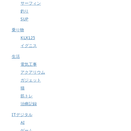
サーフィン
釣り
SUP
乗り物
KLX125
イグニス
生活
電気工事
アクアリウム
ガジェット
猫
筋トレ
治療記録
ITデジタル
AI
ゲーム