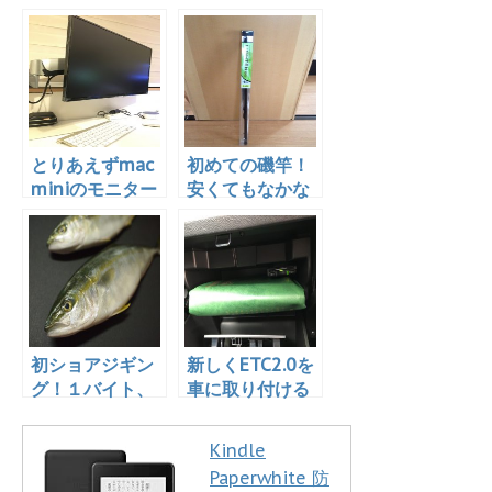
新しいスマホホ
取り付ける！
ルダーを買っ
た！
とりあえずmac
初めての磯竿！
miniのモニター
安くてもなかな
を変えた
か良さそうな感
じです
初ショアジギン
新しくETC2.0を
グ！１バイト、
車に取り付ける
ノーフィッシ
時に気をつけた
ュ！の巻
いこと
Kindle
Paperwhite 防