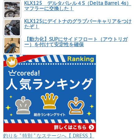
KLX125 デルタバレル４S（Delta Barrel 4s）
マフラーに交換した！
KLX125にデイトナのグラブバーキャリアをつけ
たぞ！
【動力化】SUPにサイドフロート（アウトリガ
ー）を付けて安定性を確保
釣りを " 特別 " なステージへ【 DRESS 】