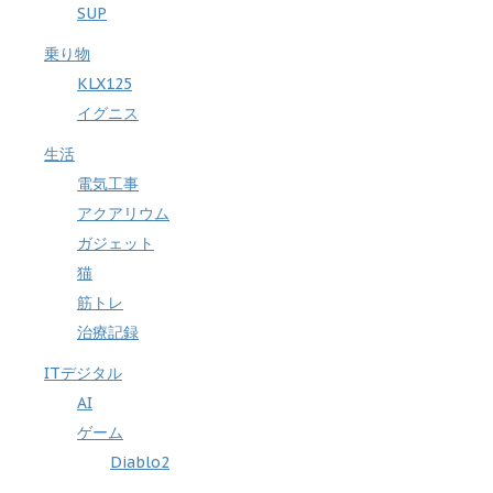
SUP
乗り物
KLX125
イグニス
生活
電気工事
アクアリウム
ガジェット
猫
筋トレ
治療記録
ITデジタル
AI
ゲーム
Diablo2