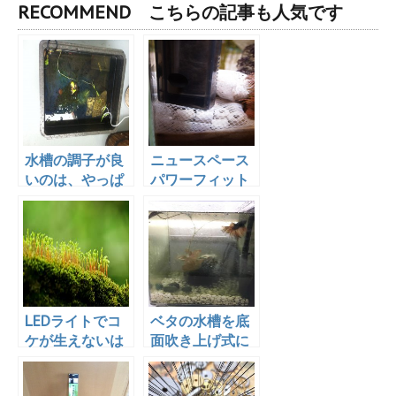
RECOMMEND こちらの記事も人気です
水槽の調子が良
ニュースペース
いのは、やっぱ
パワーフィット
りろ過を見直し
を無理矢理パワ
たおかげ？改善
ーアップ！効果
方法を教えま
絶大？！
す！
LEDライトでコ
ベタの水槽を底
ケが生えないは
面吹き上げ式に
噓？！クリア
した結果
LED６００で実