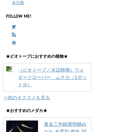
未分類
FOLLOW ME!
★ビオトープにおすすめの植物★
（ビオトープ／水辺植物）ウォ
タークローバー ムチカ（1ポッ
ト分）
⇒他のオススメを見る
★おすすめのメダカ★
黄金三色錦透明鱗め
だか 未選別 稚魚 SS