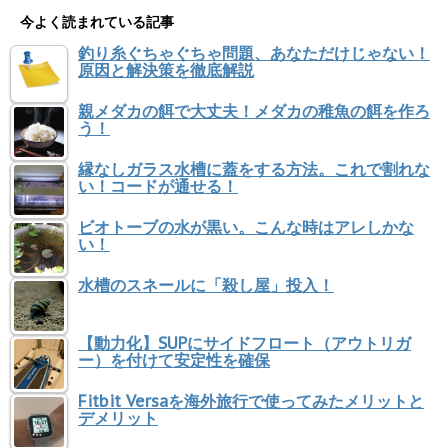
今よく読まれている記事
釣り糸ぐちゃぐちゃ問題、あなただけじゃない！
原因と解決策を徹底解説
親メダカの餌で大丈夫！メダカの稚魚の餌を作ろ
う！
縁なしガラス水槽に蓋をする方法。これで割れな
い！コードが通せる！
ビオトーブの水が黒い。こんな時はアレしかな
い！
水槽のスネールに「殺し屋」投入！
【動力化】SUPにサイドフロート（アウトリガ
ー）を付けて安定性を確保
Fitbit Versaを海外旅行で使ってみたメリットと
デメリット