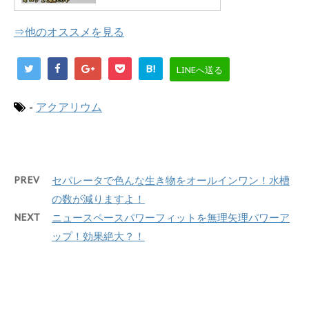
⇒他のオススメを見る
B!
LINEへ送る
-
アクアリウム
PREV
セパレータで色んな生き物をオールインワン！水槽
の数が減りますよ！
NEXT
ニュースペースパワーフィットを無理矢理パワーア
ップ！効果絶大？！