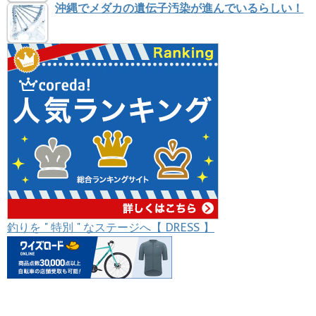
沖縄でメダカの遺伝子汚染が進んでいるらしい！
釣りを " 特別 " なステージへ【 DRESS 】