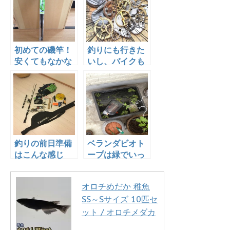
際に試してみ
た！
初めての磯竿！
釣りにも行きた
安くてもなかな
いし、バイクも
か良さそうな感
乗りたい！
じです
釣りの前日準備
ベランダビオト
はこんな感じ
ープは緑でいっ
（浮き釣り編）
ぱい！メダカも
エビも元気いっ
オロチめだか 稚魚
ぱい！
SS～Sサイズ 10匹セ
ット / オロチメダカ