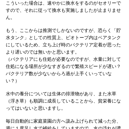
こういった場合は、速やかに換水をするのがセオリーで
すので、それに従って換水も実施しましたが止まりませ
ん。
もう、ここからは推測でしかないのですが、恐らく「貯
水タンク」としての性質上、ビオトープ内はベアタンク
にしているため、立ち上げ時のバクテリア定着が思った
より遅いのでは無いかと思います。
（バクテリアにも住処が必要なのですが、水量に対して
住処になる場所が少なすぎるので繁殖スピードが遅い？
バクテリア数が少ないからろ過が上手くいっていな
い？）
水中の養分については生体の排泄物があり、また水草
（浮き草）も順調に成長していることから、貧栄養にな
ってはいないと思いますし。
毎日自動的に家庭菜園の方へ汲み上げられて減った分、
週に１度足し水で補給をしていますので、水の汚れが濃