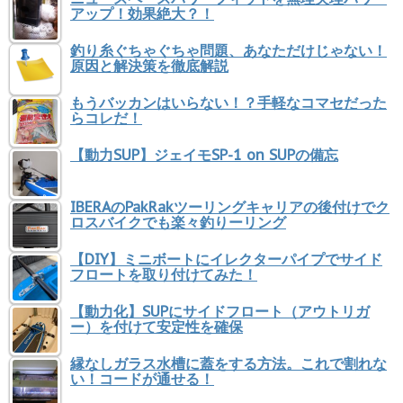
アップ！効果絶大？！
釣り糸ぐちゃぐちゃ問題、あなただけじゃない！
原因と解決策を徹底解説
もうバッカンはいらない！？手軽なコマセだった
らコレだ！
【動力SUP】ジェイモSP-1 on SUPの備忘
IBERAのPakRakツーリングキャリアの後付けでク
ロスバイクでも楽々釣りーリング
【DIY】ミニボートにイレクターパイプでサイド
フロートを取り付けてみた！
【動力化】SUPにサイドフロート（アウトリガ
ー）を付けて安定性を確保
縁なしガラス水槽に蓋をする方法。これで割れな
い！コードが通せる！