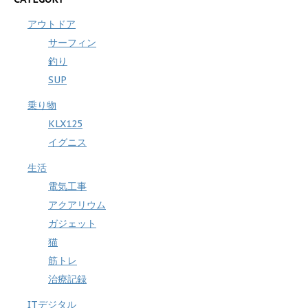
アウトドア
サーフィン
釣り
SUP
乗り物
KLX125
イグニス
生活
電気工事
アクアリウム
ガジェット
猫
筋トレ
治療記録
ITデジタル