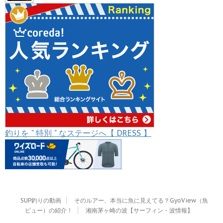
釣りを " 特別 " なステージへ【 DRESS 】
SUP釣りの動画
そのルアー、本当に魚に見えてる？GyoView（魚
ビュー）の紹介！
湘南茅ヶ崎の波【サーフィン・波情報】