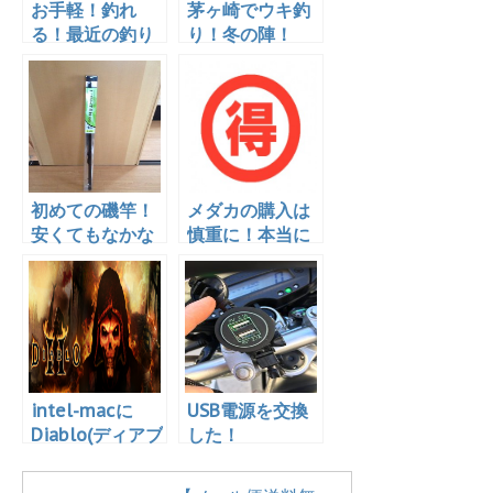
お手軽！釣れ
茅ヶ崎でウキ釣
る！最近の釣り
り！冬の陣！
エサはこれ！
2016.10.29
初めての磯竿！
メダカの購入は
安くてもなかな
慎重に！本当に
か良さそうな感
「安い＝お買い
じです
得」なのか？
intel-macに
USB電源を交換
Diablo(ディアブ
した！
ロ)2をインスト
ール！問題ない