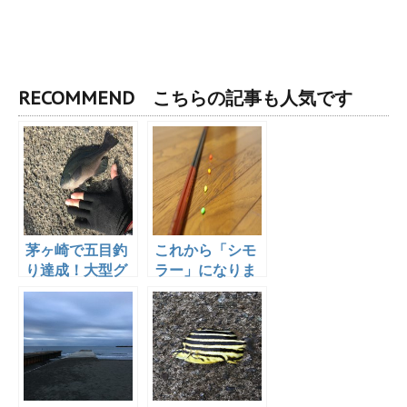
RECOMMEND こちらの記事も人気です
茅ヶ崎で五目釣
これから「シモ
り達成！大型グ
ラー」になりま
レも居たよ！
す！
2016.11.03