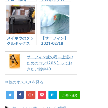
「GEX グラステ
「VS-7055」を
リア アグス ブ
プチ改造！ツー
ラック OF-
ル＆タオル掛け
230」を買っ
を作成！
た！
メイホウのタッ
【サーフィン】
クルボックス
2021/02/18
「VS-7055」を
8:15 湘南茅ヶ崎
買った！カスタ
西浜の波の様子
サーフィン虎の巻―上達の
マイズもした
【波情報】
ためのコツ120&知ってお
ぞ！
きたい雑学40
⇒他のオススメを見る
B!
LINEへ送る