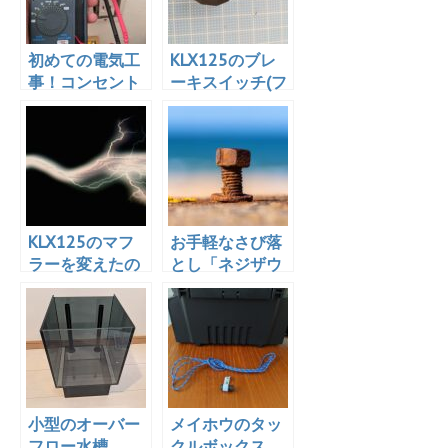
初めての電気工
KLX125のブレ
事！コンセント
ーキスイッチ(フ
を2口から3口に
ロント)がぶっ壊
変更！作業時間
れたので交換し
は10分
た
KLX125のマフ
お手軽なさび落
ラーを変えたの
とし「ネジザウ
でスパークプラ
ルスリキッド 錆
グをNGKイリジ
取り剤 泡タイ
ウムに変更！
プ」を使ってみ
た！
小型のオーバー
メイホウのタッ
フロー水槽
クルボックス