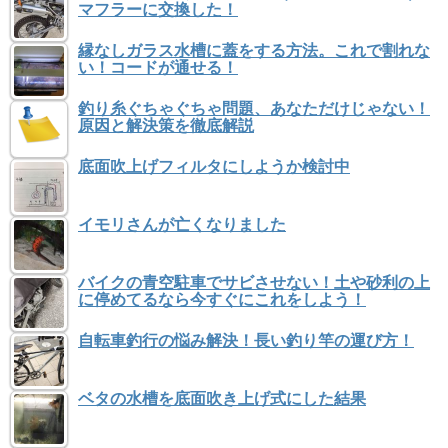
マフラーに交換した！
縁なしガラス水槽に蓋をする方法。これで割れな
い！コードが通せる！
釣り糸ぐちゃぐちゃ問題、あなただけじゃない！
原因と解決策を徹底解説
底面吹上げフィルタにしようか検討中
イモリさんが亡くなりました
バイクの青空駐車でサビさせない！土や砂利の上
に停めてるなら今すぐにこれをしよう！
自転車釣行の悩み解決！長い釣り竿の運び方！
ベタの水槽を底面吹き上げ式にした結果