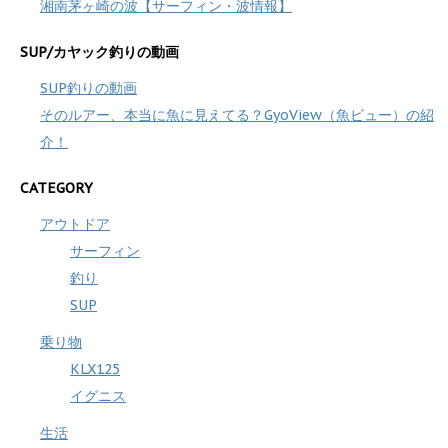
湘南茅ヶ崎の波【サーフィン・波情報】
SUP/カヤック釣りの動画
SUP釣りの動画
そのルアー、本当に魚に見えてる？GyoView（魚ビュー）の紹
介！
CATEGORY
アウトドア
サーフィン
釣り
SUP
乗り物
KLX125
イグニス
生活