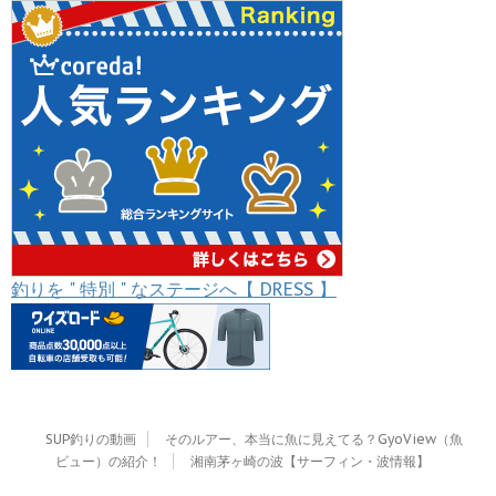
釣りを " 特別 " なステージへ【 DRESS 】
SUP釣りの動画
そのルアー、本当に魚に見えてる？GyoView（魚
ビュー）の紹介！
湘南茅ヶ崎の波【サーフィン・波情報】