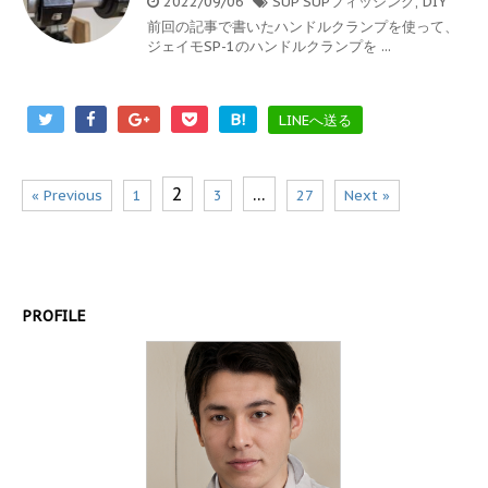
2022/09/06
SUP
SUPフィッシング
,
DIY
前回の記事で書いたハンドルクランプを使って、
ジェイモSP-1のハンドルクランプを ...
B!
LINEへ送る
2
…
« Previous
1
3
27
Next »
PROFILE