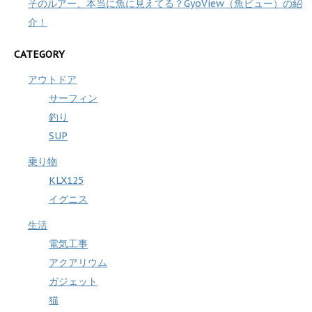
そのルアー、本当に魚に見えてる？GyoView（魚ビュー）の紹
介！
CATEGORY
アウトドア
サーフィン
釣り
SUP
乗り物
KLX125
イグニス
生活
電気工事
アクアリウム
ガジェット
猫