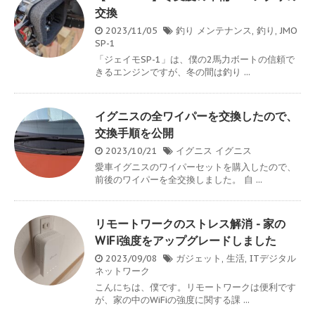
交換
2023/11/05
釣り
メンテナンス
,
釣り
,
JMO
SP-1
「ジェイモSP-1」は、僕の2馬力ボートの信頼で
きるエンジンですが、冬の間は釣り ...
イグニスの全ワイパーを交換したので、
交換手順を公開
2023/10/21
イグニス
イグニス
愛車イグニスのワイパーセットを購入したので、
前後のワイパーを全交換しました。 自 ...
リモートワークのストレス解消 - 家の
WiFi強度をアップグレードしました
2023/09/08
ガジェット
,
生活
,
ITデジタル
ネットワーク
こんにちは、僕です。リモートワークは便利です
が、家の中のWiFiの強度に関する課 ...