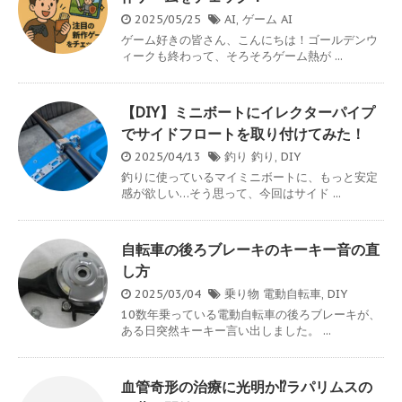
2025/05/25
AI
,
ゲーム
AI
ゲーム好きの皆さん、こんにちは！ゴールデンウ
ィークも終わって、そろそろゲーム熱が ...
【DIY】ミニボートにイレクターパイプ
でサイドフロートを取り付けてみた！
2025/04/13
釣り
釣り
,
DIY
釣りに使っているマイミニボートに、もっと安定
感が欲しい…そう思って、今回はサイド ...
自転車の後ろブレーキのキーキー音の直
し方
2025/03/04
乗り物
電動自転車
,
DIY
10数年乗っている電動自転車の後ろブレーキが、
ある日突然キーキー言い出しました。 ...
血管奇形の治療に光明か⁉ラパリムスの