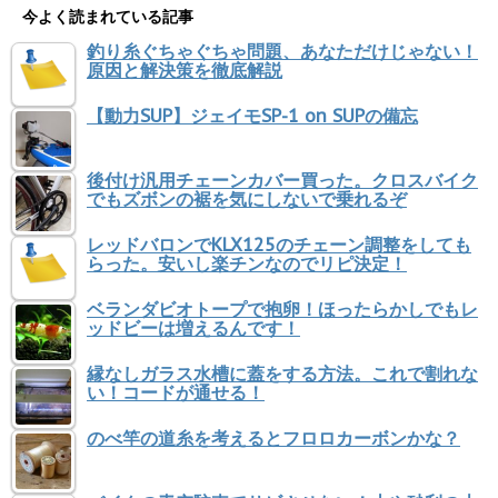
今よく読まれている記事
釣り糸ぐちゃぐちゃ問題、あなただけじゃない！
原因と解決策を徹底解説
【動力SUP】ジェイモSP-1 on SUPの備忘
後付け汎用チェーンカバー買った。クロスバイク
でもズボンの裾を気にしないで乗れるぞ
レッドバロンでKLX125のチェーン調整をしても
らった。安いし楽チンなのでリピ決定！
ベランダビオトープで抱卵！ほったらかしでもレ
ッドビーは増えるんです！
縁なしガラス水槽に蓋をする方法。これで割れな
い！コードが通せる！
のべ竿の道糸を考えるとフロロカーボンかな？