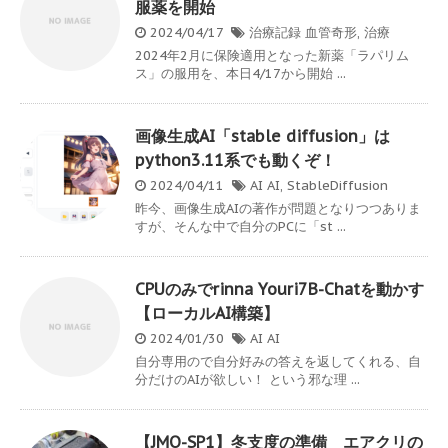
服薬を開始
2024/04/17
治療記録
血管奇形
,
治療
2024年2月に保険適用となった新薬「ラパリム
ス」の服用を、本日4/17から開始 ...
画像生成AI「stable diffusion」は
python3.11系でも動くぞ！
2024/04/11
AI
AI
,
StableDiffusion
昨今、画像生成AIの著作が問題となりつつありま
すが、そんな中で自分のPCに「st ...
CPUのみでrinna Youri7B-Chatを動かす
【ローカルAI構築】
2024/01/30
AI
AI
自分専用ので自分好みの答えを返してくれる、自
分だけのAIが欲しい！ という邪な理 ...
【JMO-SP1】冬支度の準備 エアクリの