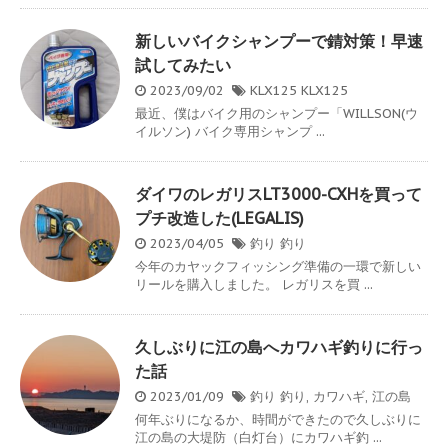
新しいバイクシャンプーで錆対策！早速
試してみたい
2023/09/02
KLX125
KLX125
最近、僕はバイク用のシャンプー「WILLSON(ウ
イルソン) バイク専用シャンプ ...
ダイワのレガリスLT3000-CXHを買って
プチ改造した(LEGALIS)
2023/04/05
釣り
釣り
今年のカヤックフィッシング準備の一環で新しい
リールを購入しました。 レガリスを買 ...
久しぶりに江の島へカワハギ釣りに行っ
た話
2023/01/09
釣り
釣り
,
カワハギ
,
江の島
何年ぶりになるか、時間ができたので久しぶりに
江の島の大堤防（白灯台）にカワハギ釣 ...