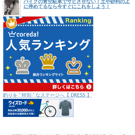
バイクの青空駐車でサビさせない！土や砂利の上
に停めてるなら今すぐにこれをしよう！
釣りを " 特別 " なステージへ【 DRESS 】